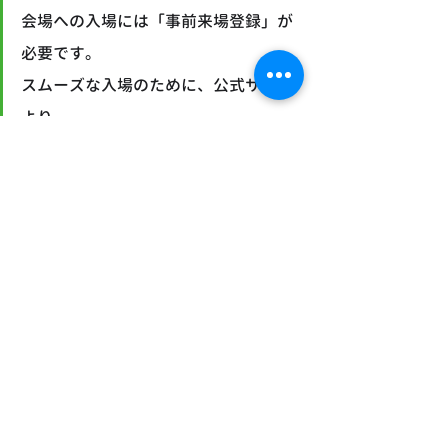
会場への入場には「事前来場登録」が
必要です。
スムーズな入場のために、公式サイト
より
事前登録をお済ませください。
CSPI-EXPO 公式サイトはこちら
「事務作業の負担を減らして、早くカ
エレル現場へ。」
 皆様の課題を解決するヒントを、ぜひ
会場で見つけてください。
スタッフ一同、幕張メッセにて皆様に
お会いできるのを心よりお待ちしてお
ります！