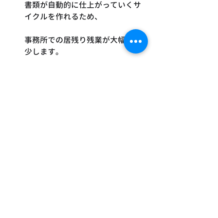
書類が自動的に仕上がっていくサ
イクルを作れるため、
事務所での居残り残業が大幅に減
少します。
3. 導入事例のまとめ（ク
イック参照）
パターン
導入前の課
カエレルに
題
よる解決・
効果
① 人員・時
短工期・単
急務でも迅
間不足
独配置で、
速対応。写
現場と書類
真不足や黒