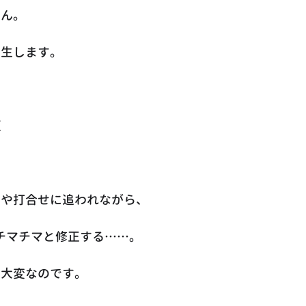
せん。
発生します。
更
業や打合せに追われながら、
をチマチマと修正する……。
く大変なのです。