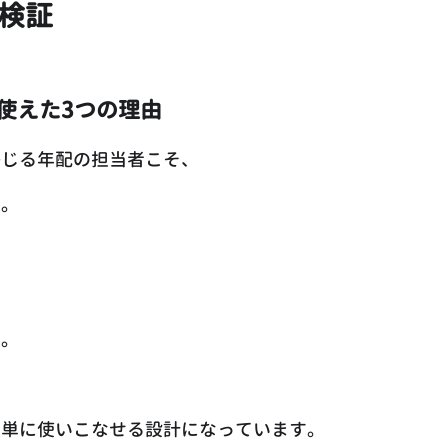
底検証
使えた3つの理由
感じる年配の担当者こそ、
す。
、
た。
単に使いこなせる設計になっています。 