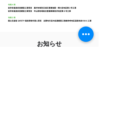
​お知らせ
【新着動画のお知らせ】現場の安全・健康
を守る！安全衛生教育動画を10本追加し
ました
安全教育資料提供サービス
6月26日
【新着資料追加】浚渫（しゅんせつ）工
事・土捨工の「安全・品質」教育資料（計
10種類）をリリースしました！
お知らせ