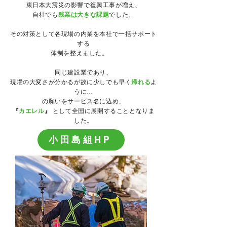
東日本大震災の影響で復興工事が増え、
自社でも
残業は大きな課題
でした。
その対策として各現場の内業を本社で一括サポート
する
体制を整えました。
同じ建設業であり、
現場の大変さが分かるが故に少しでも早く
帰れる
よ
うに…
の願いをサービス名に込め、
『
カエレル
』
として全国に展開することとなりま
した。
小田島組HP