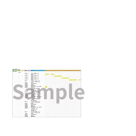
​基礎（鋼管
杭）工事