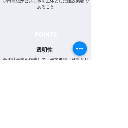
​小田島組が公共工事を主体とした建設業者で
あること
​POINT2
​透明性
​必ず計画書を作成して、作業進捗、結果とリ
アルタイムに共有していること
​POINT3
​教育ツールとして
​必要な写真が入ってこない、ミスショットが
あった際はすぐに報告していること