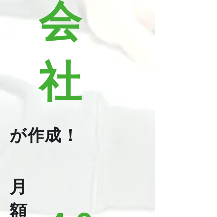
会
社
が作成！
月
額