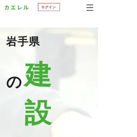
ログイン
岩手県
建
の
設