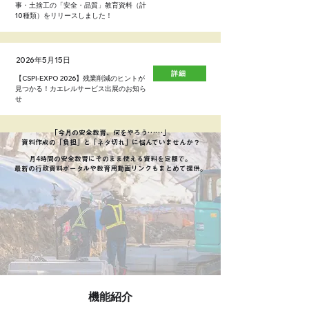
事・土捨工の「安全・品質」教育資料（計
10種類）をリリースしました！
2026年5月15日
詳細
【CSPI-EXPO 2026】残業削減のヒントが
見つかる！カエレルサービス出展のお知ら
せ
「今月の安全教育、何をやろう……」
資料作成の「負担」と「ネタ切れ」に悩んでいませんか？
月4時間の安全教育にそのまま使える資料を定額で。
最新の行政資料ポータルや教育用動画リンクもまとめて提供。
機能紹介