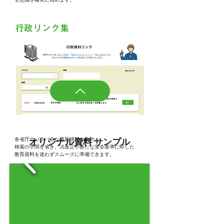
行政リンク集
各省庁のバラバラな最新情報を集約。
オリジナル資料 サンプル
検索の手間を省き、法改正や新たな安全基準に即した
教育資料を迷わずスムーズに準備できます。
動画リンク集