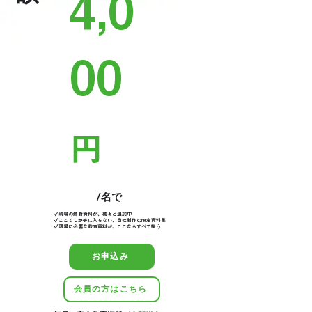
4,0
00
円
/名で
✓現場の最新資料が、続々と追加中
✓ここでしか手に入らない、自社制作の限定資料集
​✓現場に必要な教育資料が、ここならすべて揃う
お申込み
会員の方はこちら