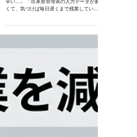
「現場作業が終わった後の書類作成が本当に
辛い…」 「出来形管理表の入力データが多
くて、気づけば毎日遅くまで残業してい
る…」 施工管理の現場で、こんなお悩みを
抱えていませんか？ 現場監督の仕事は、現
場での安全・品質管理だけに留まりません。
事務所に戻ってからの「出来形管理表」をは
じめとする膨大な書類作成が、 残業時間を
大幅に増やしている大きな原因ですよね。
でも、安心してください！ 出来形管理表の
作成は、「ちょっとした事前準備」と「書き
方のコツ」を押さえるだけで、作業時間を大
幅に削減できるんです。 この記事では、現
役の総合建設会社である私たちが実践してい
る 「出来形管理表を素早く・正確に書き上
げるコツ」を分かりやすく解説します。 ぜ
ひ今日の業務から取り入れて、少しでも早く
家に帰りましょう！ 出来形管理表とは？基