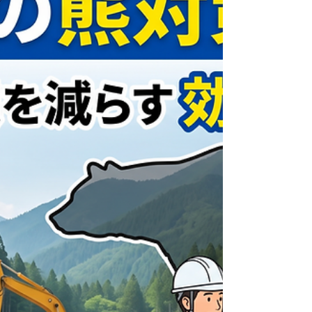
の作業員にしっかり響く資料の作り方と、作
成時間を劇的に短縮する業務効率化のコツを
現役建設会社が解説します。 残業を減らし
て「早く帰る」ためのノウハウをぜひご活用
ください。 毎日、朝早くから現場を走り回
り、夕方クタクタになって事務所へ戻る……
そこから明日の安全教育資料を作る。現場監
督の皆様、毎日本当にお疲れ様です。 「ま
た同じような内容になってしまった」 「作
業員さんに響いている気がしない」 「資料
作りのせいで今日も残業……」 そんなふう
に悩んでいませんか？ 安全第一の現場にお
いて、安全教育は絶対に手を抜けません。
でも、だからといってあなたの睡眠時間が削
られていくのは矛盾していますよね。 この
記事では、現役の建設会社が実践している
「現場が動く安全教育資料の作り方」と、そ
れを負担なく続けるための「業務効率化のコ