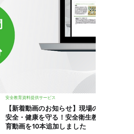
おきたい「熊対策」の基本 熊の出没リスク
がある現場では、事前の周知徹底がすべてで
す。 まずは基本の対策を再確認しましょ
う。 熊を引き寄せない環境づくり ゴミの管
理： 弁当の空き箱や残飯は熊を引き寄せる
最大の要因です。 現場内に放置せず、必ず
密閉できる容器で保管し、毎日持ち帰ってく
ださい。 音で知らせる： 作業開始前や休憩
後、熊に対して「ここに人間がいるぞ」と知
ら