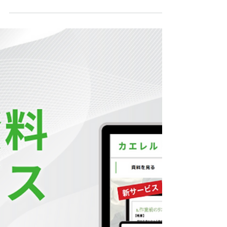
土木現場の熊対策を徹底！安全
教育と残業を減らす効率的な管
理術
土木現場での熊出没対策、どうしています
か？ 現場監督の皆さん、毎日のお仕事本当
にお疲れ様です。 「山間部での土木工事
中、作業員から熊の目撃情報が…」 現場の
安全を守るのは監督の最優先事項ですが、近
年は全国的に熊の出没が増えており、予期せ
ぬリスクに頭を抱える機会も増えたのではな
いでしょうか。 ただでさえ写真整理や帳票
作成で残業続きなのに、安全対策の計画立案
や教育資料の作成まで…。「体がいくつあっ
ても足りない」と感じるのは当然です。 こ
の記事では、土木現場における熊対策の基本
をおさらいしつつ、監督の皆さんが「現場管
理」に集中するための、業務効率化のヒント
をご紹介します。 土木現場で絶対に知って