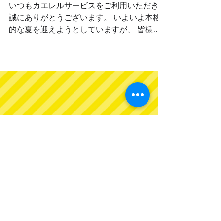
安全教育資料提供サービス
【新着動画のお知らせ】現場の
安全・健康を守る！安全衛生教
育動画を10本追加しました
いつもカエレルサービスをご利用いただき、
誠にありがとうございます。 いよいよ本格
的な夏を迎えようとしていますが、 皆様の
現場では安全対策や熱中症対策は万全でしょ
うか？ この度、皆様の社内研修や日々の安
全教育（ツールボックスミーティングなど）
に お役立ていただけるよう、 新着の安全衛
生教育動画を新たに10のテーマで追加いた
しました！ 今回のラインナップは、高所作
業車の危険再認識シリーズをはじめ、 これ