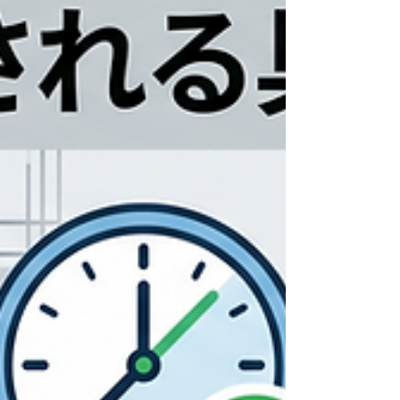
本とつまずきやすいポイント 出来形（でき
がた）管理表とは、 工事の各工程において
構造物の寸法や位置が、設計図書通りに正し
く作られているかを記録・証明するための
重要な書類です。 発注者（国交省、
NEXCO、各自治体など）への提出が義務付
けら