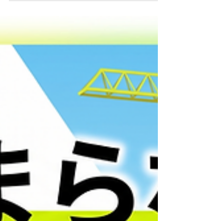
が終わってから、事務所で書類作成……気づ
けば21時を過ぎている」 「『残業を減ら
せ』と言われても、業務量は変わらないのに
どうすればいいの？」 現場の安全を守り、
品質を保ち、工程を管理するだけでも大変な
のに、 事務所に戻ってからの膨大な書類仕
事。疲弊してしまうのも当然ですよね。 で
も、安心してください。 現場監督が残業か
ら解放されるためには、 ちょっとした「業
務の整理」と「プロへの頼り方」を知るだけ
で十分なのです。 この記事では、岩手県で
現役の総合建設会社を営む私たちが、 現場
監督の残業を劇的に減らすための具体策を分
かりやすくお伝えします！ なぜ現場監督の
残業は減らないのか？泥臭い現場のリアル
残業を減らす対策を立てる前に、 まずは
「なぜこんなに残業が多いのか」構造的な理
由を整理してみましょう。 1. 「日中は現
場、夕方から内勤」という二重構造 現場監