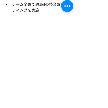
チーム全員で週1回の整合確認ミー
ティングを実施
 チェックシートを紙ではなく
Excelまたはクラウド共有にす
ると、記録の信頼性が向上しま
す。
まとめ｜工事黒板整合チ
ェックで品質と信頼を守
る