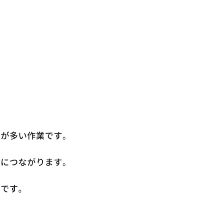
害が多い作業です。
故につながります。
歩です。