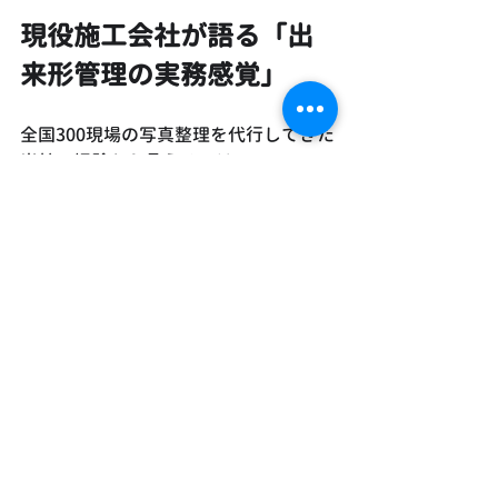
現役施工会社が語る「出
来形管理の実務感覚」
全国300現場の写真整理を代行してきた
当社の経験から言えるのは、
出来形管理は「単なる記録」ではなく
「信頼を築く証拠資料」だということ
です。
実際に現場教育で強調するのは以下の3
点です。
出来形写真は「誰が見ても理解で
きる構図」で撮ること
測点番号や表記は一貫して使うこ
と