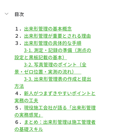
目次
１．
出来形管理の基本概念
２．
出来形管理が重要とされる理由
３．
出来形管理の具体的な手順
3-1. 測定・記録の準備（測点の
設定と黒板記載の基本）
3-2. 写真管理のポイント（全
景・ゼロ位置・実測の流れ）　
3-3. 出来形管理表の作成と提出
方法
４．
新人がつまずきやすいポイントと
実務の工夫
５．
現役施工会社が語る「出来形管理
の実務感覚」
６．
まとめ：出来形管理は施工管理者
の基礎スキル