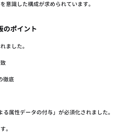
性を意識した構成が求められています。
版のポイント
されました。
一致
）の徹底
による属性データの付与」が必須化されました。
ます。